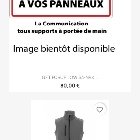
GET FORCE LOW S3-NBK...
80,00 €
favorite_border