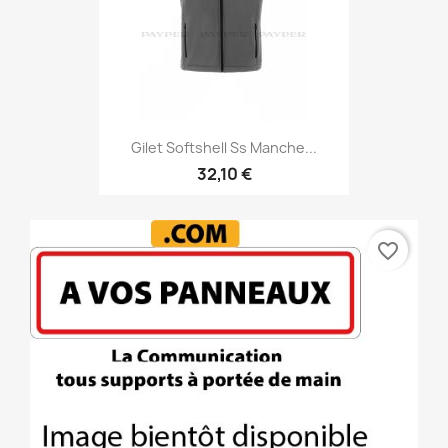
Gilet Softshell Ss Manche...
32,10 €
favorite_border