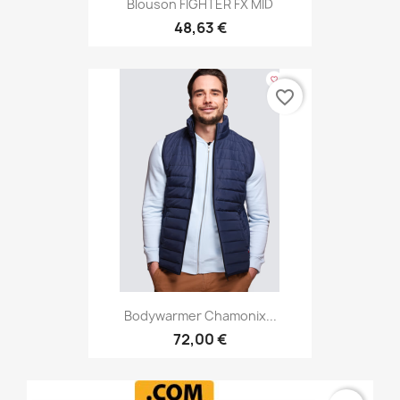
Blouson FIGHTER FX MID
48,63 €
favorite_border
Bodywarmer Chamonix...
72,00 €