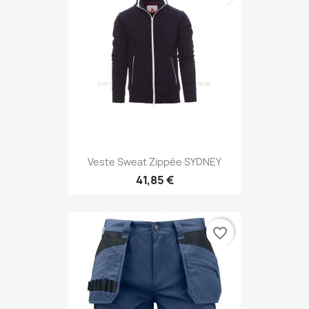
Veste Sweat Zippée SYDNEY
41,85 €
favorite_border