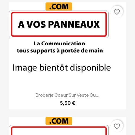
favorite_border
Broderie Coeur Sur Veste Ou...
5,50 €
favorite_border