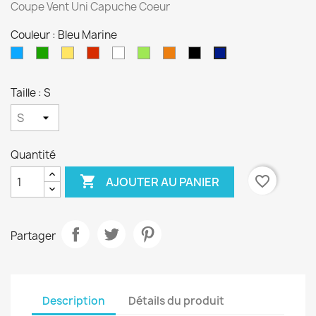
Coupe Vent Uni Capuche Coeur
Couleur : Bleu Marine
Bleu
Vert
Jaune
Rouge
Blanc
Vert
Orange
Noir
Bleu
Anis
Marine
Taille : S
Quantité

favorite_border
AJOUTER AU PANIER
Partager
Description
Détails du produit