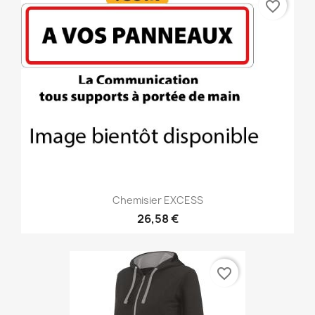
favorite_border
Chemisier EXCESS
26,58 €
favorite_border