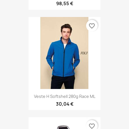
98,55 €
favorite_border
Veste H Softshell 280g Race ML
30,04 €
favorite_border