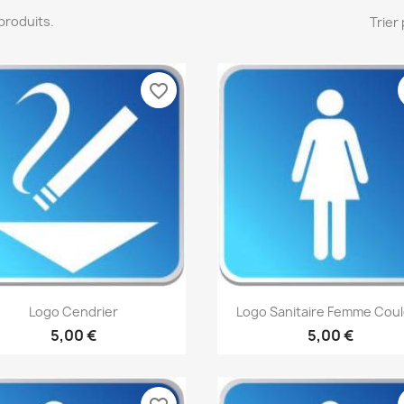
9 produits.
Trier 
favorite_border
Aperçu rapide
Aperçu rapide


Logo Cendrier
Logo Sanitaire Femme Cou
5,00 €
5,00 €