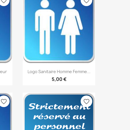
favorite_border
favorite_border
Aperçu rapide

leur
Logo Sanitaire Homme Femme...
5,00 €
favorite_border
favorite_border