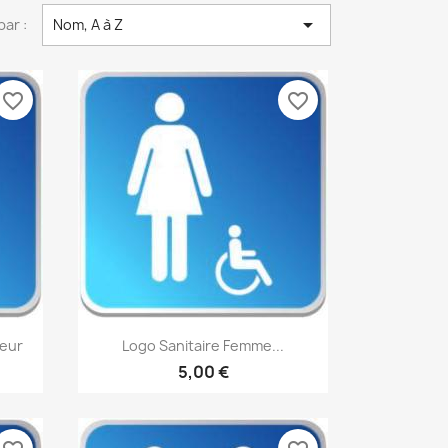

par :
Nom, A à Z
favorite_border
favorite_border
Aperçu rapide

leur
Logo Sanitaire Femme...
5,00 €