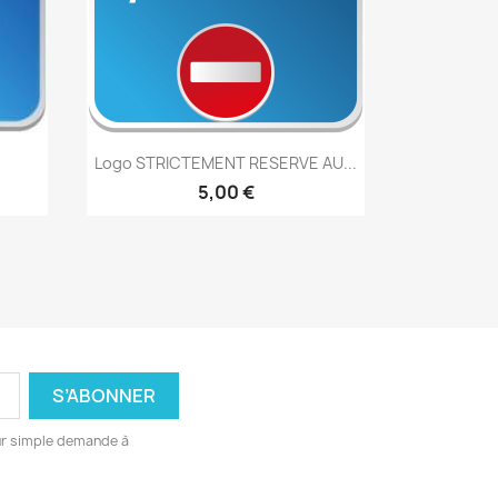
Aperçu rapide

.
Logo STRICTEMENT RESERVE AU...
5,00 €
ur simple demande à