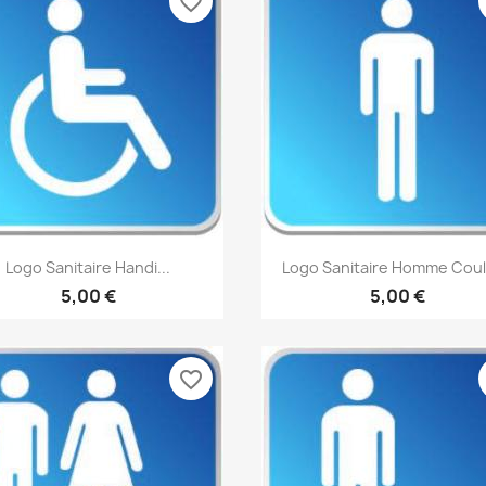
favorite_border
Aperçu rapide
Aperçu rapide


Logo Sanitaire Handi...
Logo Sanitaire Homme Cou
5,00 €
5,00 €
favorite_border