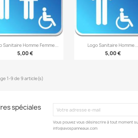
Aperçu rapide
Aperçu rapide


o Sanitaire Homme Femme...
Logo Sanitaire Homme..
5,00 €
5,00 €
ge 1-9 de 9 article(s)
res spéciales
Vous pouvez vous désinscrire à tout moment s
info@avospanneaux.com