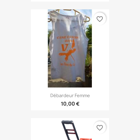
favorite_border
Débardeur Femme
10,00 €
favorite_border