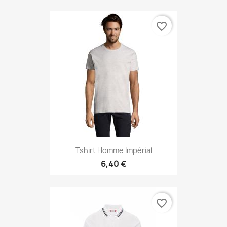
favorite_border
Tshirt Homme Impérial
6,40 €
favorite_border