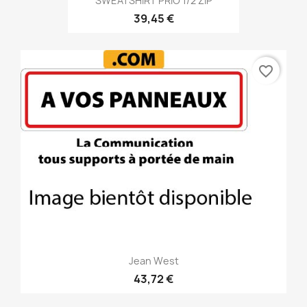
SWEATSHIRT PRIO 1/2 ZIP
39,45 €
favorite_border
Jean West
43,72 €