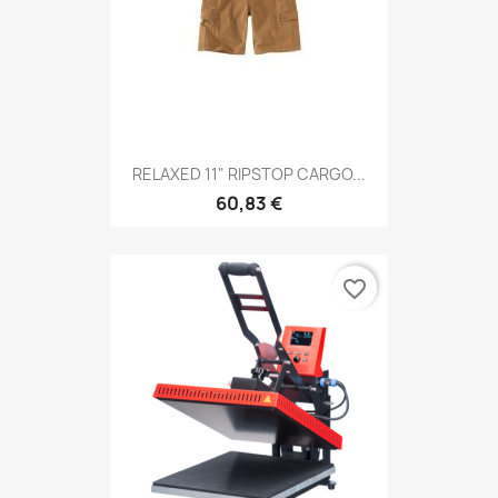
RELAXED 11" RIPSTOP CARGO...
60,83 €
favorite_border