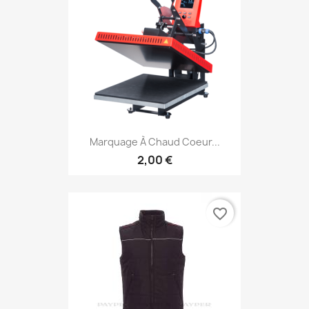
Marquage À Chaud Coeur...
2,00 €
favorite_border