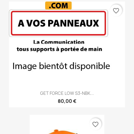
favorite_border
GET FORCE LOW S3-NBK...
80,00 €
favorite_border