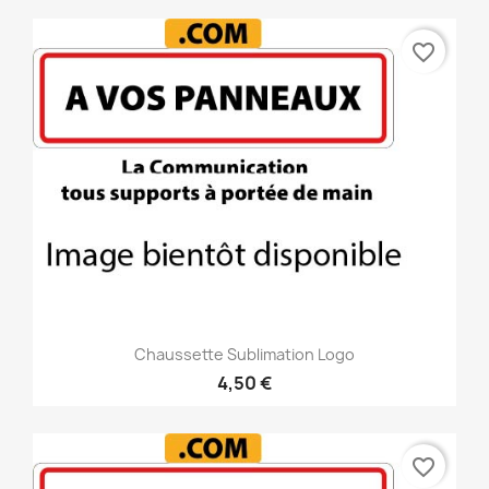
favorite_border
Chaussette Sublimation Logo
4,50 €
favorite_border