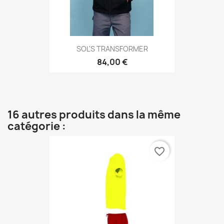
SOL'S TRANSFORMER
84,00 €
16 autres produits dans la même
catégorie :
favorite_border