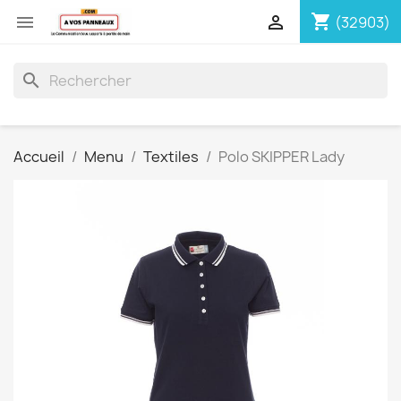
shopping_cart


(32903)
search
Accueil
Menu
Textiles
Polo SKIPPER Lady