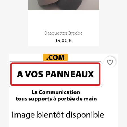
Casquettes Brodée
15,00 €
favorite_border