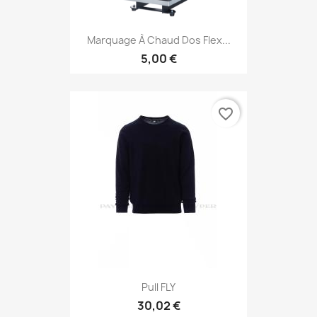
Marquage À Chaud Dos Flex...
5,00 €
favorite_border
Pull FLY
30,02 €