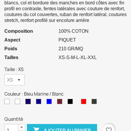
blancs, col et bordure des manches en bord côtes avec fin
profil en contraste, fentes latérales avec couture de renfort,
coutures du col couvertes, ruban de renfort latéral, coutures
stretch, renfort profilé sur encolure arrière
Composition
100% COTON
Aspect
PIQUET
Poids
210 GR/MQ
Tailles
XS-S-M-L-XL-XXL
Taille : XS
Couleur : Bleu Marine / Blanc
Blanc
Blanc
Bleu
Bleu
Bordeaux
Noir
Rouge
Vert
Bleu
Noir
/
/
Marine
Roi
/
/
/
Eden
Marine
/
Bleu
Fushia
/
/
Blanc
Blanc
Blanc
/
/
Fushia
Quantité
Marine
Néon
Fushia
Blanc
Blanc
Blanc
Néon

favorite_border
AJOUTER AU PANIER