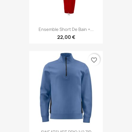
Ensemble Short De Bain +...
22,00 €
favorite_border