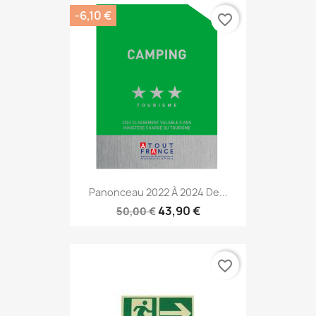
-6,10 €
favorite_border
Panonceau 2022 À 2024 De...
43,90 €
50,00 €
favorite_border