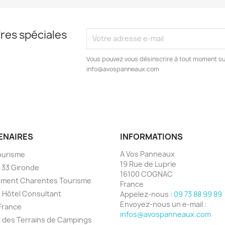
res spéciales
Vous pouvez vous désinscrire à tout moment s
info@avospanneaux.com
ENAIRES
INFORMATIONS
A Vos Panneaux
ourisme
19 Rue de Luprie
 33 Gironde
16100 COGNAC
ement Charentes Tourisme
France
 Hôtel Consultant
Appelez-nous :
09 73 88 99 89
Envoyez-nous un e-mail :
France
infos@avospanneaux.com
el des Terrains de Campings