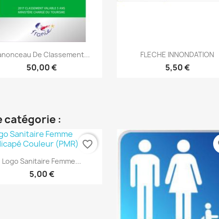
Aperçu rapide
Aperçu rapide


anonceau De Classement...
FLECHE INNONDATION
50,00 €
5,50 €
 catégorie :
favorite_border
fa
Aperçu rapide

Logo Sanitaire Femme...
5,00 €