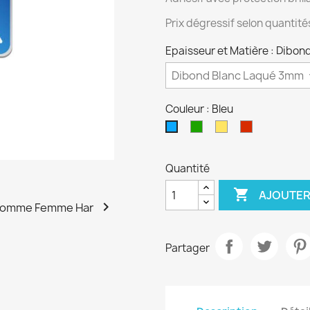
Prix dégressif selon quantit
Epaisseur et Matière : Dibo
Couleur : Bleu
Vert
Jaune
Rouge
Bleu
Quantité

AJOUTER

Partager