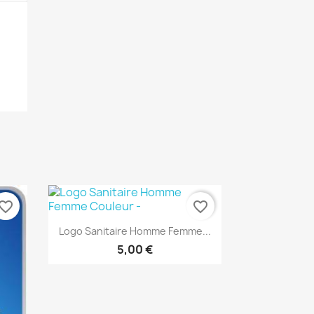
vorite_border
favorite_border
Aperçu rapide

Logo Sanitaire Homme Femme...
5,00 €