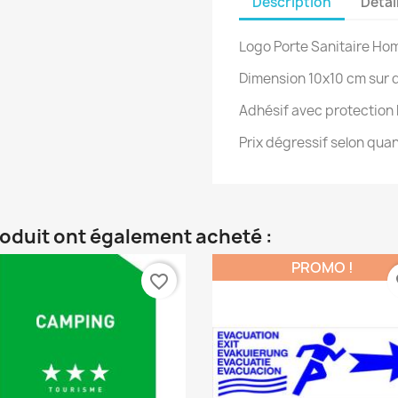
Description
Détai
Logo Porte Sanitaire 
Dimension 10x10 cm sur
Adhésif avec protection b
Prix dégressif selon qua
roduit ont également acheté :
PROMO !
favorite_border
fa