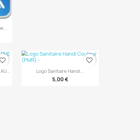
e...
vorite_border
favorite_border
Aperçu rapide

AU...
Logo Sanitaire Handi...
5,00 €