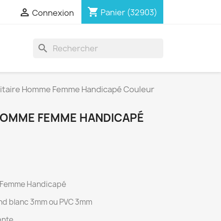
shopping_cart

Panier
(32903)
Connexion
search
itaire Homme Femme Handicapé Couleur
HOMME FEMME HANDICAPÉ
e Femme Handicapé
ond blanc 3mm ou PVC 3mm
ante