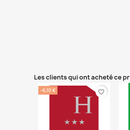
Les clients qui ont acheté ce p
-6,10 €
favorite_border