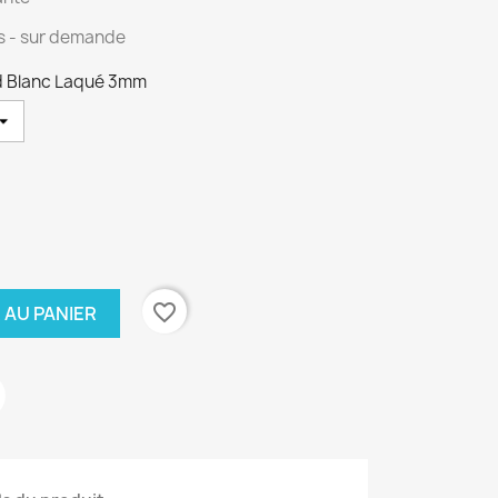
és - sur demande
nd Blanc Laqué 3mm
favorite_border
 AU PANIER