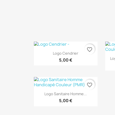
favorite_border
Aperçu rapide

Logo Cendrier
Lo
5,00 €
favorite_border
Aperçu rapide

Logo Sanitaire Homme...
5,00 €