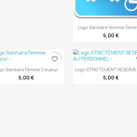
Aperçu rapide

Logo Sanitaire Homme Femm
5,00 €
favorite_border
fa
Aperçu rapide
Aperçu rapide


go Sanitaire Femme Couleur
Logo STRICTEMENT RESERVE 
5,00 €
5,00 €