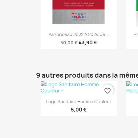
Aperçu rapide

Panonceau 2022 À 2024 De...
P
43,90 €
50,00 €
9 autres produits dans la même
favorite_border
Aperçu rapide

Logo Sanitaire Homme Couleur
5,00 €