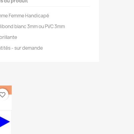
ls du produit
Homme Femme Handicapé
 dibond blanc 3mm ou PVC 3mm
rillante
ntités - sur demande
vorite_border